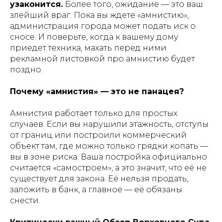
узаконится.
Более того, ожидание — это ваш
злейший враг. Пока вы ждете «амнистию»,
администрация города может подать иск о
сносе. И поверьте, когда к вашему дому
приедет техника, махать перед ними
рекламной листовкой про амнистию будет
поздно.
Почему «амнистия» — это не панацея?
Амнистия работает только для простых
случаев. Если вы нарушили этажность, отступы
от границ или построили коммерческий
объект там, где можно только грядки копать —
вы в зоне риска. Ваша постройка официально
считается «самостроем», а это значит, что её не
существует для закона. Её нельзя продать,
заложить в банк, а главное — её обязаны
снести.