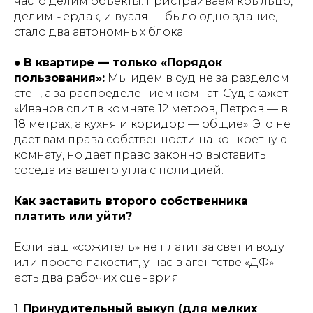
часто делим объекты: пристраиваем крыльцо,
делим чердак, и вуаля — было одно здание,
стало два автономных блока.
●
В квартире — только «Порядок
пользования»:
Мы идем в суд не за разделом
стен, а за распределением комнат. Суд скажет:
«Иванов спит в комнате 12 метров, Петров — в
18 метрах, а кухня и коридор — общие». Это не
дает вам права собственности на конкретную
комнату, но дает право законно выставить
соседа из вашего угла с полицией.
Как заставить второго собственника
платить или уйти?
Если ваш «сожитель» не платит за свет и воду
или просто пакостит, у нас в агентстве «ДФ»
есть два рабочих сценария:
1.
Принудительный выкуп (для мелких