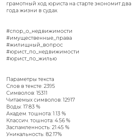
грамотный ход юриста на старте экономит два
года жизни в судах.
#спор_о_недвижимости
#имущественные_права
#жилищный_вопрос
#юрист_по_недвижимости
#юрист_по_жилью
Параметры текста
Слов в тексте: 2395
Символов: 15311
Читаемых символов: 12917
Воды: 17.83 %
Академ. тошнота: 1.13 %
Классич. тошнота: 4.56 %
Заспамленность: 21.45 %
Уникальность: 82.17%