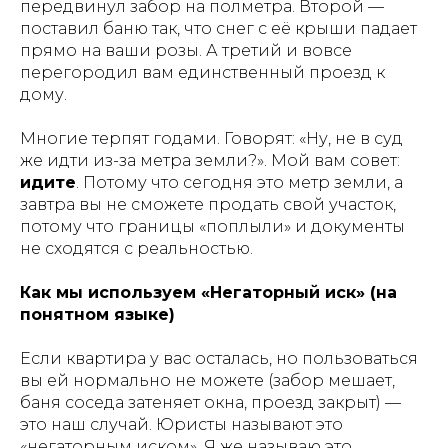
передвинул забор на полметра. Второй —
поставил баню так, что снег с её крыши падает
прямо на ваши розы. А третий и вовсе
перегородил вам единственный проезд к
дому.
Многие терпят годами. Говорят: «Ну, не в суд
же идти из-за метра земли?». Мой вам совет:
идите
. Потому что сегодня это метр земли, а
завтра вы не сможете продать свой участок,
потому что границы «поплыли» и документы
не сходятся с реальностью.
Как мы используем «Негаторный иск» (на
понятном языке)
Если квартира у вас осталась, но пользоваться
вы ей нормально не можете (забор мешает,
баня соседа затеняет окна, проезд закрыт) —
это наш случай. Юристы называют это
«негаторным иском». Я же называю это