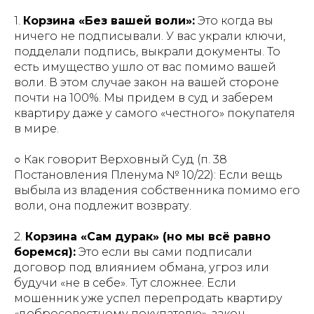
1.
Корзина «Без вашей воли»:
Это когда вы
ничего не подписывали. У вас украли ключи,
подделали подпись, выкрали документы. То
есть имущество ушло от вас помимо вашей
воли. В этом случае закон на вашей стороне
почти на 100%. Мы придем в суд и заберем
квартиру даже у самого «честного» покупателя
в мире.
○
Как говорит Верховный Суд (п. 38
Постановления Пленума № 10/22):
Если вещь
выбыла из владения собственника помимо его
воли, она подлежит возврату.
2.
Корзина «Сам дурак» (но мы всё равно
боремся):
Это если вы сами подписали
договор под влиянием обмана, угроз или
будучи «не в себе». Тут сложнее. Если
мошенник уже успел перепродать квартиру
«добросовестному покупателю», закон