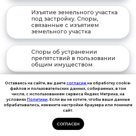
Изъятие земельного участка
под застройку. Споры,
связанные с изъятием
земельного участка
Споры об устранении
препятствий в пользовании
общим имуществом
Оставаясь на сайте, вы даете
согласие
на обработку cookie-
Споры о реализации права
файлов и пользовательских данных, собираемых, в том
преимущественной покупки
числе, с использованием сервиса Яндекс Метрика, на
условиях
Политики
. Если вы не хотите, чтобы ваши данные
обрабатывались, измените настройки браузера или покиньте
сайт.
Споры о признании права
собственности
СОГЛАСЕН
отсутствующим