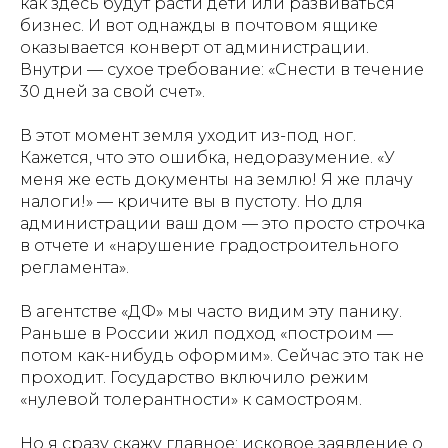
как здесь будут расти дети или развиваться
бизнес. И вот однажды в почтовом ящике
оказывается конверт от администрации.
Внутри — сухое требование: «Снести в течение
30 дней за свой счет».
В этот момент земля уходит из-под ног.
Кажется, что это ошибка, недоразумение. «У
меня же есть документы на землю! Я же плачу
налоги!» — кричите вы в пустоту. Но для
администрации ваш дом — это просто строчка
в отчете и «нарушение градостроительного
регламента».
В агентстве «ДФ» мы часто видим эту панику.
Раньше в России жил подход «построим —
потом как-нибудь оформим». Сейчас это так не
проходит. Государство включило режим
«нулевой толерантности» к самостроям.
Но я сразу скажу главное: исковое заявление о