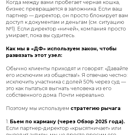
Когда между вами пробегает черная кошка,
бизнес превращается в заложника. Если ваш
партнер — директор, он просто блокирует вам
доступ к документам и деньгам (см. ситуацию
№1). Если директор «ничей», компания просто
умирает, пока вы судитесь.
Как мы в «ДФ» используем закон, чтобы
развязать этот узел:
Обычно клиенты приходят и говорят: «Давайте
его исключим из общества!». Я отвечаю честно:
исключить участника с долей 50% через суд —
это как пытаться выгнать человека из его
собственного дома. Почти нереально.
Поэтому мы используем
стратегию рычага
:
1.
Бьем по карману (через Обзор 2025 года).
Если партнер-директор «крысятничает» или
выводит активы, мы не просто просим его