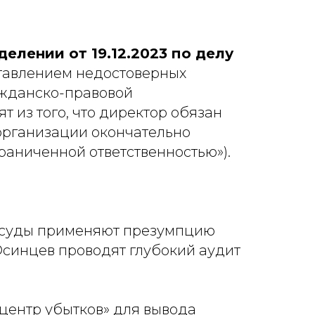
елении от 19.12.2023 по делу
ставлением недостоверных
ажданско-правовой
т из того, что директор обязан
организации окончательно
граниченной ответственностью»).
ак суды применяют презумпцию
Осинцев проводят глубокий аудит
центр убытков» для вывода