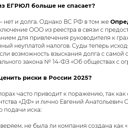
из ЕГРЮЛ больше не спасает?
— нет и долга. Однако ВС РФ в том же
Опред
ключение ООО из реестра в связи с предо
анием для привлечения руководителя к гр
ный неуплатой налогов. Суды теперь исходя
сли возможность взыскания долга с самой 
рального закона № 14-ФЗ «Об обществах с о
ценить риски в России 2025?
спорах часто приводит к поражению, так к
нтства «ДФ» и лично Евгений Анатольевич 
о подачи иска:
веряем, не была ли компания создана как «