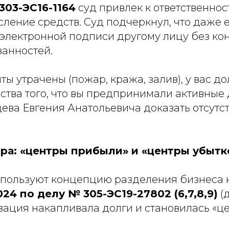
303-ЭС16-1164
суд привлек к ответственнос
ление средств. Суд подчеркнул, что даже 
электронной подписи другому лицу без конт
анностей.
ы утрачены (пожар, кража, залив), у вас д
ства того, что вы предпринимали активные 
ва Евгения Анатольевича доказать отсутст
ора: «центры прибыли» и «центры убытк
используют концепцию разделения бизнеса н
4 по делу № 305-ЭС19-27802 (6,7,8,9)
(
зация накапливала долги и становилась «це