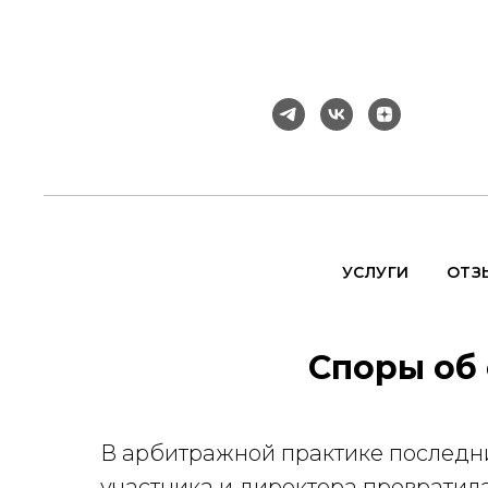
УСЛУГИ
ОТЗ
Споры об 
В арбитражной практике последни
участника и директора превратил