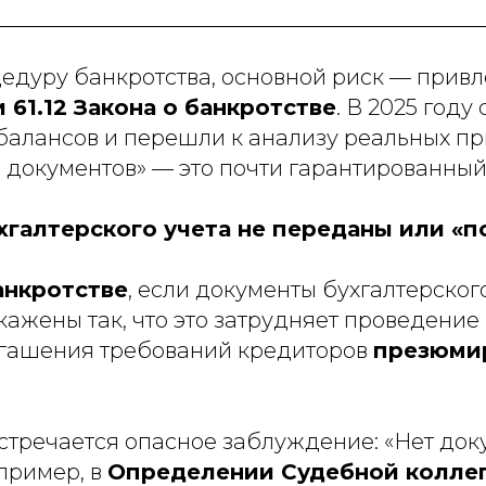
едуру банкротства, основной риск — прив
 и 61.12 Закона о банкротстве
. В 2025 году
балансов и перешли к анализу реальных пр
я документов» — это почти гарантированны
хгалтерского учета не переданы или «
 банкротстве
, если документы бухгалтерског
ажены так, что это затрудняет проведение
огашения требований кредиторов
презюмир
встречается опасное заблуждение: «Нет док
апример, в
Определении Судебной коллег