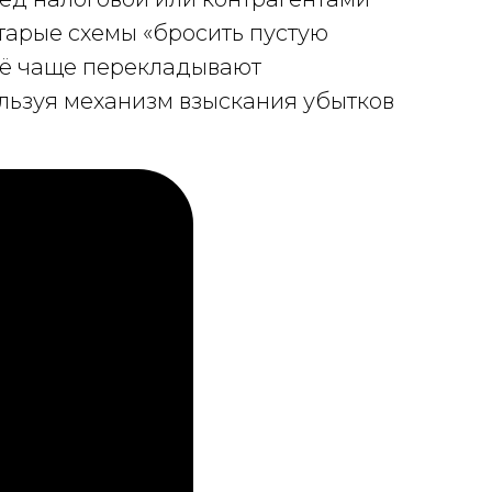
тарые схемы «бросить пустую
сё чаще перекладывают
ользуя механизм взыскания убытков