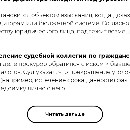
ановится объектом взыскания, когда доказа
едиторам или бюджетной системе. Согласн
ству юридического лица, подлежит возмещ
ление судебной коллегии по гражданск
ом деле прокурор обратился с иском к бывш
логов. Суд указал, что прекращение уголо
например, истечение срока давности) фак
недоимку лично с него.
Читать дальше