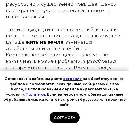
ресурсы, но и существенно повышает шансы
на сохранение участка и легализацию его
использования.
Такой подход единственно верный, когда вы
не просто хотите выиграть суд, а планируете и
дальше
жить на земле
, заниматься
хозяйством или развивать бизнес.
Комплексное ведение дела позволяет не
накапливать новые проблемы, а разобраться
со старыми раз и навсегда. Вместо череды
затяжных
земельных споров
вы получаете
Оставаясь на сайте, вы даете
согласие
на обработку cookie-
четкий план: от межевания до регистрации
файлов и пользовательских данных, собираемых, в том
прав, что в итоге гарантирует стабильность и
числе, с использованием сервиса Яндекс Метрика, на
защиту ваших вложений на годы вперед.
условиях
Политики
. Если вы не хотите, чтобы ваши данные
обрабатывались, измените настройки браузера или покиньте
сайт.
Нерешенные споры по
СОГЛАСЕН