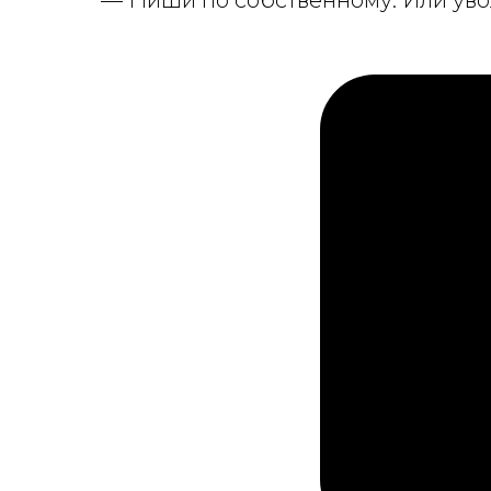
—
Пиши по собственному. Или уво