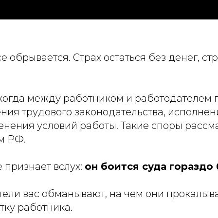
се обрывается. Страх остаться без денег, ст
 когда между работником и работодателем
ния трудового законодательства, исполнени
енения условий работы. Такие споры рассм
м РФ.
е признает вслух:
он боится суда гораздо 
тели вас обманывают, на чем они прокалыва
тку работника.