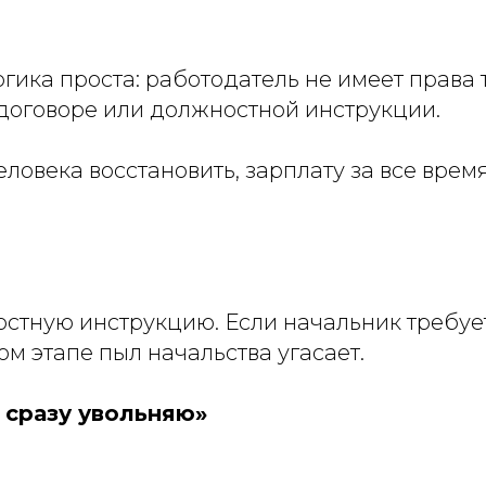
огика проста: работодатель не имеет права
 договоре или должностной инструкции.
ловека восстановить, зарплату за все врем
тную инструкцию. Если начальник требует т
м этапе пыл начальства угасает.
 сразу увольняю»