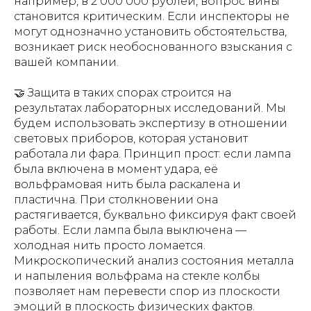
например, в 2 000 000 рублей, вопрос вины
становится критическим. Если инспекторы не
могут однозначно установить обстоятельства,
возникает риск необоснованного взыскания с
вашей компании.
🤝 Защита в таких спорах строится на
результатах лабораторных исследований. Мы
будем использовать экспертизу в отношении
световых приборов, которая установит
работала ли фара. Принцип прост: если лампа
была включена в момент удара, её
вольфрамовая нить была раскалена и
пластична. При столкновении она
растягивается, буквально фиксируя факт своей
работы. Если лампа была выключена —
холодная нить просто ломается.
Микроскопический анализ состояния металла
и напыления вольфрама на стекле колбы
позволяет нам перевести спор из плоскости
эмоций в плоскость физических фактов.