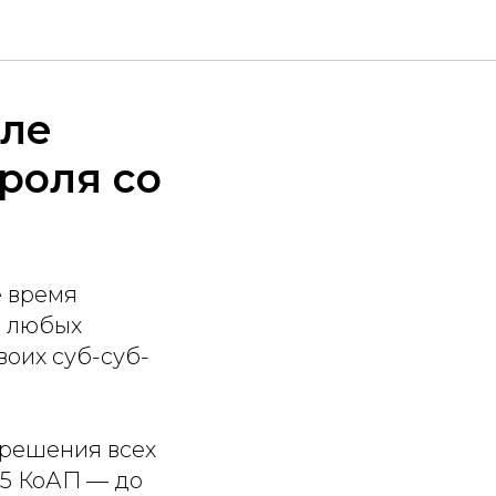
сле
роля со
 время
а любых
воих суб-суб-
зрешения всех
15 КоАП — до