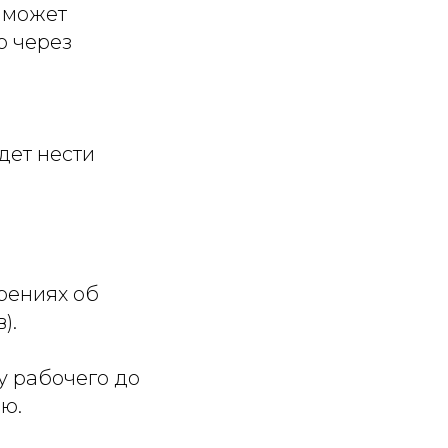
р может
о через
дет нести
ерениях об
).
у рабочего до
ию.