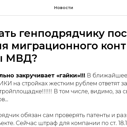
Новости
ать генподрядчику по
я миграционного конт
ы МВД?
ьно закручивает «гайки»!!!
В ближайшее
 на стройках жестким рублем ответят з
тройплощадке!!!!!! В том числе, видимо, за с
ов…
рядчик обязан сам проверять патенты и ра
екте. Сейчас штраф для компании по ст. 18.