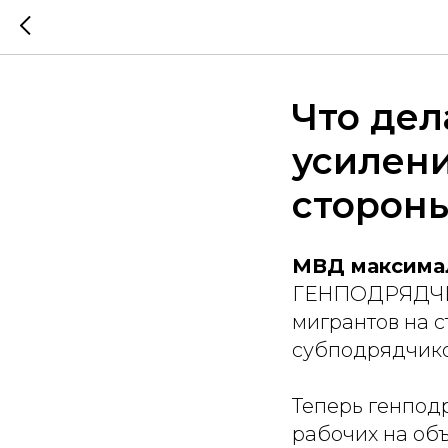
Что дел
усилени
сторон
МВД максимал
ГЕНПОДРЯДЧИКИ
мигрантов на с
субподрядчик
Теперь генпод
рабочих на объ