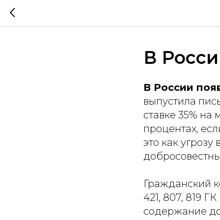
В Росси
В России поя
выпустила пис
ставке 35% на 
процентах, ес
это как угрозу
добросовестны
Гражданский к
421, 807, 819 
содержание до