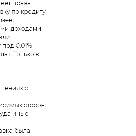
меет права
вку по кредиту
имеет
ыми доходами
 или
 под 0,01% —
лат. Только в
ошениях с
висимых сторон.
туда иные
тавка была