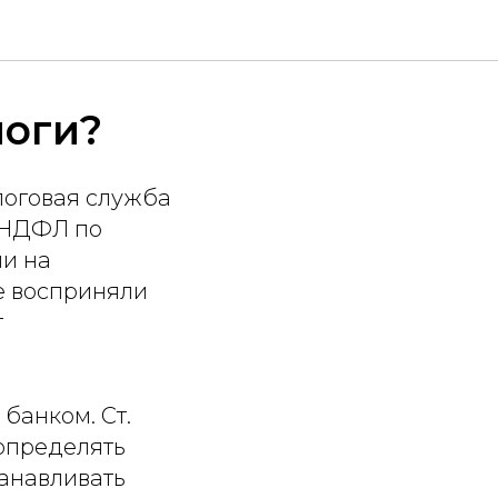
логи?
оговая служба
 НДФЛ по
ии на
е восприняли
т
банком. Ст.
 определять
танавливать