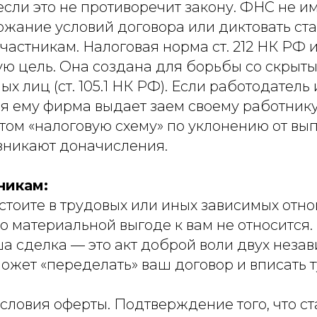
если это не противоречит закону. ФНС не и
жание условий договора или диктовать ста
астникам. Налоговая норма ст. 212 НК РФ 
ую цель. Она создана для борьбы со скрыт
х лиц (ст. 105.1 НК РФ). Если работодатель
я ему фирма выдает заем своему работнику
этом «налоговую схему» по уклонению от вып
озникают доначисления.
никам:
состоите в трудовых или иных зависимых отн
о материальной выгоде к вам не относится.
ша сделка — это акт доброй воли двух неза
ожет «переделать» ваш договор и вписать 
условия оферты. Подтверждение того, что с