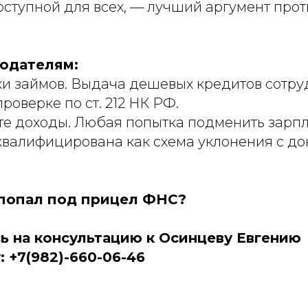
оступной для всех, — лучший аргумент про
одателям:
ски займов. Выдача дешевых кредитов сотру
роверке по ст. 212 НК РФ.
йте доходы. Любая попытка подменить зарп
 квалифицирована как схема уклонения с д
попал под прицел ФНС?
ь на консультацию к Осинцеву Евгению
 +7(982)-660-06-46