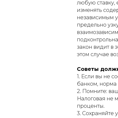
любую ставку, 
изменять содер
независимым уч
предельно узк
взаимозависимы
подконтрольна
закон видит в 
этом случае в
Советы долж
1. Если вы не 
банком, норма 
2. Помните: ва
Налоговая не м
проценты.
3. Сохраняйте 