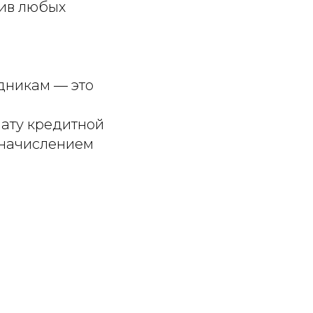
тив любых
дникам — это
лату кредитной
оначислением