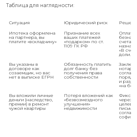
Таблица для наглядности:
Ситуация
Юридический риск
Решени
Ипотека оформлена 
Признание всех 
Оплата 
на партнера, вы 
ваших платежей 
безнало
платите «вскладчину»
«подарком» по ст. 
счета с 
1109 ГК РФ
назначе
«В счет 
доли...»
Вы указаны в 
Обязанность платить 
Заключе
договоре как 
долг банку без 
нотариа
созаемщик, но вас 
получения права 
соглаше
нет в выписке ЕГРН
собственности
порядке
и разде
«на бер
Вы вложили личные 
Потеря вложений как 
Фиксаци
деньги (наследство, 
«безвозмездного 
через д
премии) в ремонт 
улучшения» 
целевог
чужой квартиры
недвижимости
письмен
соглаше
софина