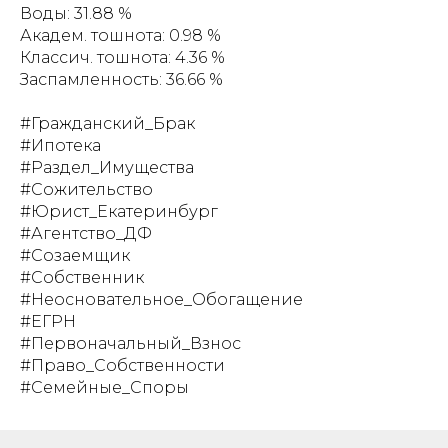
Воды: 31.88 %
Академ. тошнота: 0.98 %
Классич. тошнота: 4.36 %
Заспамленность: 36.66 %
#Гражданский_Брак
#Ипотека
#Раздел_Имущества
#Сожительство
#Юрист_Екатеринбург
#Агентство_ДФ
#Созаемщик
#Собственник
#Неосновательное_Обогащение
#ЕГРН
#Первоначальный_Взнос
#Право_Собственности
#Семейные_Споры