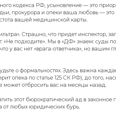
ейного кодекса РФ, усыновление — это прио
удьи, прокурора и опеки ваша любовь — это
истота вашей медицинской карты.
льтра». Страшно, что придет инспектор, за
: «Не подходите». Мы в «ДФ» знаем: суды 
 что у вас нет «врага-ответчика», но вашим
удьте о формальностях. Здесь важна каждая 
рит опека по статье 125 СК РФ), до того, н
 может отбросить вас на месяцы назад.
ратить этот бюрократический ад в законное
 от любых юридических бурь.