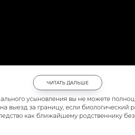
ЧИТАТЬ ДАЛЬШЕ
ициального усыновления вы не можете полн
на выезд за границу, если биологический ро
едство как ближайшему родственнику без о