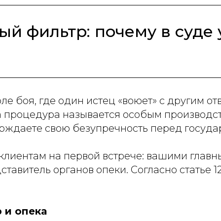
й фильтр: почему в суде у
ле боя, где один истец «воюет» с другим о
та процедура называется особым производств
ерждаете свою безупречность перед госуда
 клиентам на первой встрече: вашими главн
ставитель органов опеки. Согласно статье 
 и опека