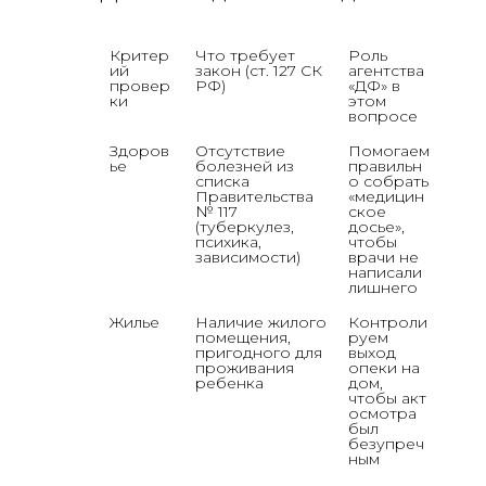
Критер
Что требует 
Роль 
ий 
закон (ст. 127 СК 
агентства 
провер
РФ)
«ДФ» в 
ки 
этом 
вопросе
Здоров
Отсутствие 
Помогаем 
ье
болезней из 
правильн
списка 
о собрать 
Правительства 
«медицин
№ 117 
ское 
(туберкулез, 
досье», 
психика, 
чтобы 
зависимости)
врачи не 
написали 
лишнего
Жилье
Наличие жилого 
Контроли
помещения, 
руем 
пригодного для 
выход 
проживания 
опеки на 
ребенка
дом, 
чтобы акт 
осмотра 
был 
безупреч
ным