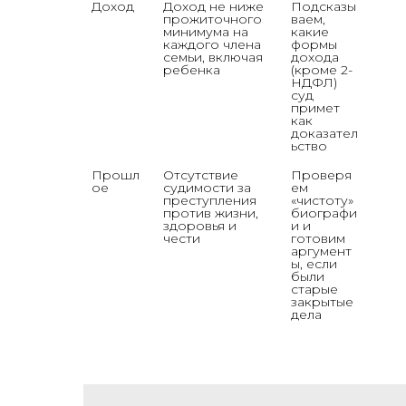
Доход
Доход не ниже 
Подсказы
прожиточного 
ваем, 
минимума на 
какие 
каждого члена 
формы 
семьи, включая 
дохода 
ребенка
(кроме 2-
НДФЛ) 
суд 
примет 
как 
доказател
ьство
Прошл
Отсутствие 
Проверя
ое
судимости за 
ем 
преступления 
«чистоту» 
против жизни, 
биографи
здоровья и 
и и 
чести
готовим 
аргумент
ы, если 
были 
старые 
закрытые 
дела