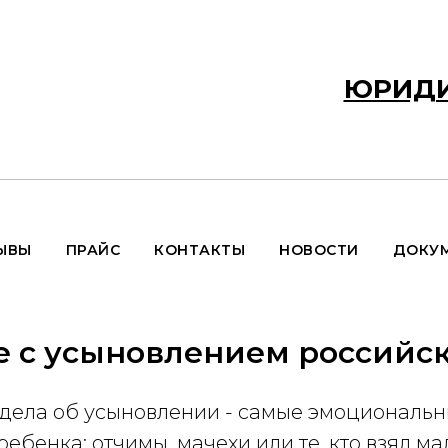
ЮРИДИ
ЫВЫ
ПРАЙС
КОНТАКТЫ
НОВОСТИ
ДОКУ
е с усыновлением россий
 дела об усыновлении - самые эмоциональн
ебенка: отчимы, мачехи или те, кто взял ма