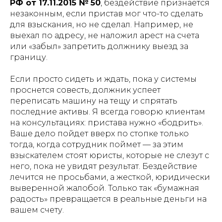
РФ от 17.11.2015 № 50
, бездействие признается
незаконным, если пристав мог что-то сделать
для взыскания, но не сделал. Например, не
выехал по адресу, не наложил арест на счета
или «забыл» запретить должнику выезд за
границу.
Если просто сидеть и ждать, пока у системы
проснется совесть, должник успеет
переписать машину на тещу и спрятать
последние активы. Я всегда говорю клиентам
на консультациях: пристава нужно «бодрить».
Ваше дело пойдет вверх по стопке только
тогда, когда сотрудник поймет — за этим
взыскателем стоят юристы, которые не слезут с
него, пока не увидят результат. Бездействие
лечится не просьбами, а жесткой, юридически
выверенной жалобой. Только так «бумажная
радость» превращается в реальные деньги на
вашем счету.