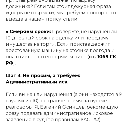
пристав реально выезжал по адресу
должника? Если там стоит дежурная фраза
«дверь не открыли», мы требуем повторного
выезда в нашем присутствии.
●
Смеряем сроки:
Проверьте, не нарушен ли
10-дневный срок на оценку или передачу
имущества на торги. Если пристав держит
арестованную машину на стоянке полгода и
она гниет — это его прямая вина (
ст. 1069 ГК
РФ
).
Шаг 3. Не просим, а требуем:
Административный иск
Если вы нашли нарушения (а они находятся в 9
случаях из 10), не тратьте время на пустые
разговоры. Я, Евгений Осинцев, рекомендую
сразу подавать административное исковое
заявление в суд (по правилам КАС РФ).