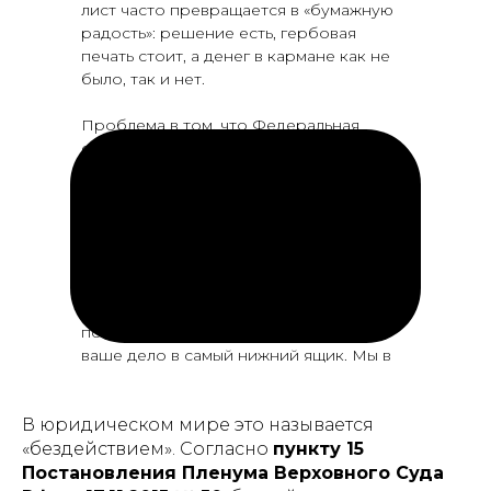
лист часто превращается в «бумажную
радость»: решение есть, гербовая
печать стоит, а денег в кармане как не
было, так и нет.
Проблема в том, что Федеральная
служба судебных приставов (ФССП) —
это огромная и неповоротливая
машина. У рядового сотрудника на
столе лежат тысячи дел. Он не «плохой
человек» и не ленится специально
против вас. Это системный сбой:
приставу проще отправить пару
автоматических запросов в банки и, не
получив быстрого ответа, отложить
ваше дело в самый нижний ящик. Мы в
агентстве «ДФ» постоянно видим одну и
ту же картину: производство
В юридическом мире это называется
возбуждено, но по нему месяцами не
совершается ни одного живого
«бездействием». Согласно
пункту 15
действия.
Постановления Пленума Верховного Суда