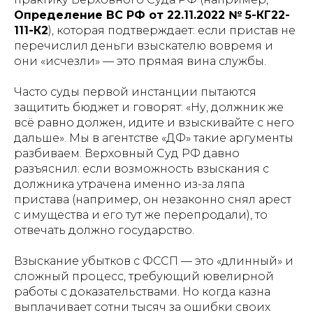
Определение ВС РФ от 22.11.2022 № 5-КГ22-
111-К2
), которая подтверждает: если пристав не
перечислил деньги взыскателю вовремя и
они «исчезли» — это прямая вина службы.
Часто суды первой инстанции пытаются
защитить бюджет и говорят: «Ну, должник же
всё равно должен, идите и взыскивайте с него
дальше». Мы в агентстве «ДФ» такие аргументы
разбиваем. Верховный Суд РФ давно
разъяснил: если возможность взыскания с
должника утрачена именно из-за ляпа
пристава (например, он незаконно снял арест
с имущества и его тут же перепродали), то
отвечать должно государство.
Взыскание убытков с ФССП — это «длинный» и
сложный процесс, требующий ювелирной
работы с доказательствами. Но когда казна
выплачивает сотни тысяч за ошибки своих