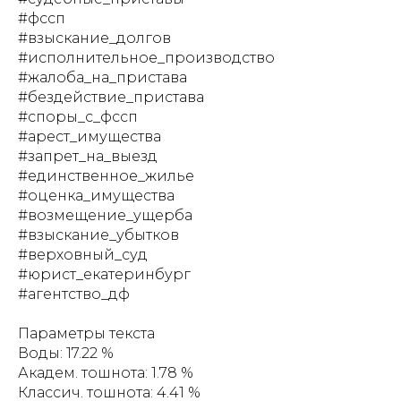
#фссп
#взыскание_долгов
#исполнительное_производство
#жалоба_на_пристава
#бездействие_пристава
#споры_с_фссп
#арест_имущества
#запрет_на_выезд
#единственное_жилье
#оценка_имущества
#возмещение_ущерба
#взыскание_убытков
#верховный_суд
#юрист_екатеринбург
#агентство_дф
Параметры текста
Воды: 17.22 %
Академ. тошнота: 1.78 %
Классич. тошнота: 4.41 %