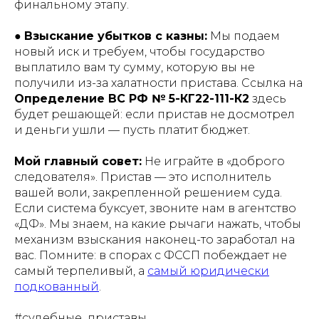
финальному этапу.
●
Взыскание убытков с казны:
Мы подаем
новый иск и требуем, чтобы государство
выплатило вам ту сумму, которую вы не
получили из-за халатности пристава. Ссылка на
Определение ВС РФ № 5-КГ22-111-К2
здесь
будет решающей: если пристав не досмотрел
и деньги ушли — пусть платит бюджет.
Мой главный совет:
Не играйте в «доброго
следователя». Пристав — это исполнитель
вашей воли, закрепленной решением суда.
Если система буксует, звоните нам в агентство
«ДФ». Мы знаем, на какие рычаги нажать, чтобы
механизм взыскания наконец-то заработал на
вас. Помните: в спорах с ФССП побеждает не
самый терпеливый, а
самый юридически
подкованный
.
#судебные_приставы