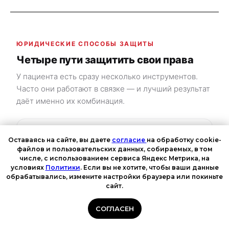
ЮРИДИЧЕСКИЕ СПОСОБЫ ЗАЩИТЫ
Четыре пути защитить свои права
У пациента есть сразу несколько инструментов.
Часто они работают в связке — и лучший результат
даёт именно их комбинация.
⚖️
Гражданско-правовой
Оставаясь на сайте, вы даете
согласие
на обработку cookie-
файлов и пользовательских данных, собираемых, в том
числе, с использованием сервиса Яндекс Метрика, на
Основной путь: возмещение вреда здоровью и
условиях
Политики
. Если вы не хотите, чтобы ваши данные
морального вреда, возврат стоимости услуги и
обрабатывались, измените настройки браузера или покиньте
расходов на лечение через иск к организации.
сайт.
СОГЛАСЕН
📋
Административный