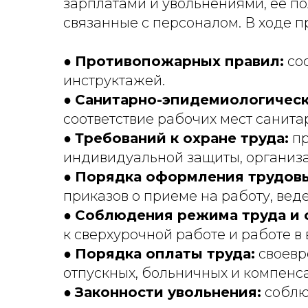
зарплатами и увольнениями, ее п
связанные с персоналом. В ходе 
●
Противопожарных правил:
сос
инструктажей.
●
Санитарно-эпидемиологическ
соответствие рабочих мест санит
●
Требований к охране труда:
пр
индивидуальной защиты, организа
●
Порядка оформления трудов
приказов о приеме на работу, вед
●
Соблюдения режима труда и 
к сверхурочной работе и работе в
●
Порядка оплаты труда:
своевр
отпускных, больничных и компенс
●
Законности увольнения:
соблю