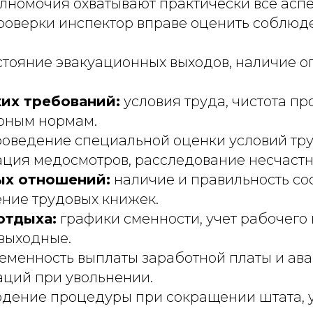
олномочия охватывают практически все асп
проверки инспектор вправе оценить соблюд
тояние эвакуационных выходов, наличие о
их требований:
условия труда, чистота п
арным нормам.
оведение специальной оценки условий труд
ция медосмотров, расследование несчастны
ых отношений:
наличие и правильность со
ение трудовых книжек.
отдыха:
графики сменности, учет рабочего
 выходные.
еменность выплаты заработной платы и ава
аций при увольнении.
дение процедуры при сокращении штата, 