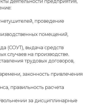
екты деятельности предприятия,
ение:
гнетушителей, проведение
роизводственных помещений,
а (СОУТ), выдача средств
х случаев на производстве.
ставления трудовых договоров,
 времени, законность привлечения
нса, правильность расчета
увольнении за дисциплинарные