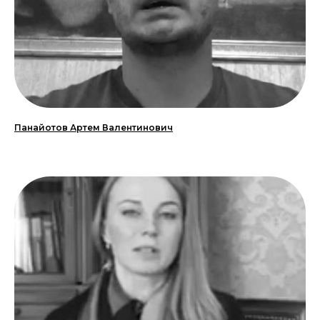
Панайотов Артем Валентинович