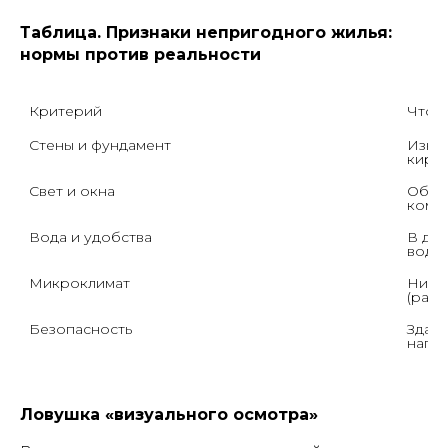
Таблица. Признаки непригодного жилья:
нормы против реальности
Критерий
Что г
Стены и фундамент
Износ
кирпи
Свет и окна
Обяза
комна
Вода и удобства
В дом
вода 
Микроклимат
Никак
(радо
Безопасность
Здани
нагру
Ловушка «визуального осмотра»