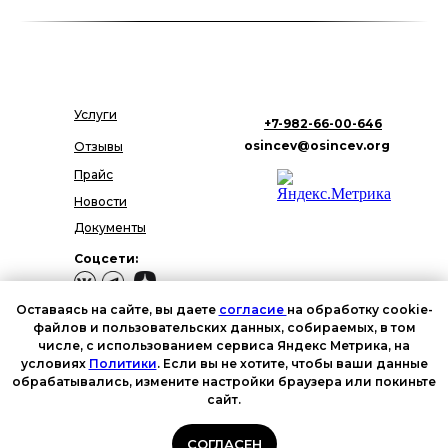
Услуги
+7-982-66-00-646
osincev@osincev.org
Отзывы
Прайс
Новости
Документы
Соцсети:
Оставаясь на сайте, вы даете
согласие
на обработку cookie-
файлов и пользовательских данных, собираемых, в том
числе, с использованием сервиса Яндекс Метрика, на
Политика в отношении
условиях
Политики
. Если вы не хотите, чтобы ваши данные
обработки персональных
данных
обрабатывались, измените настройки браузера или покиньте
Реестр процессов
сайт.
обработки персональных
данных
СОГЛАСЕН
Политика обработки персональных