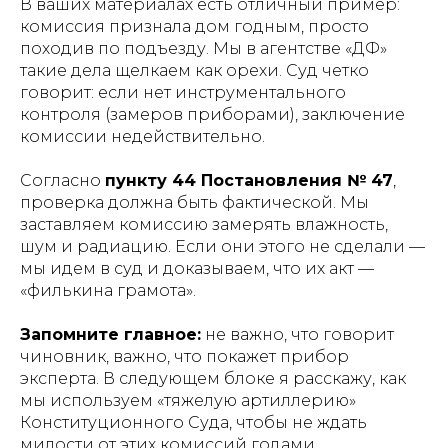
В ваших материалах есть отличный пример:
комиссия признала дом годным, просто
походив по подъезду. Мы в агентстве «ДФ»
такие дела щелкаем как орехи. Суд четко
говорит: если нет инструментального
контроля (замеров приборами), заключение
комиссии недействительно.
Согласно
пункту 44 Постановления № 47
,
проверка должна быть фактической. Мы
заставляем комиссию замерять влажность,
шум и радиацию. Если они этого не сделали —
мы идем в суд и доказываем, что их акт —
«филькина грамота».
Запомните главное:
не важно, что говорит
чиновник, важно, что покажет прибор
эксперта. В следующем блоке я расскажу, как
мы используем «тяжелую артиллерию»
Конституционного Суда, чтобы не ждать
милости от этих комиссий годами.