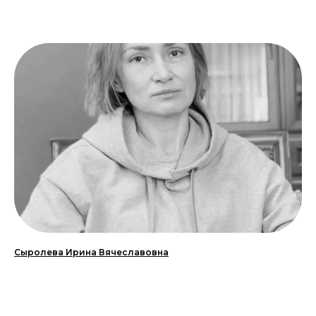
Сыролева Ирина Вячеславовна