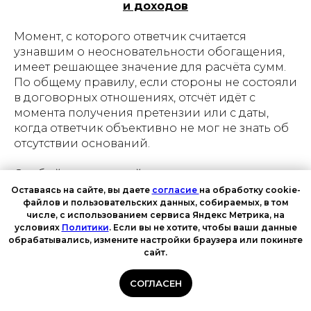
и доходов
Момент, с которого ответчик считается
узнавшим о неосновательности обогащения,
имеет решающее значение для расчёта сумм.
По общему правилу, если стороны не состояли
в договорных отношениях, отсчёт идёт с
момента получения претензии или с даты,
когда ответчик объективно не мог не знать об
отсутствии оснований.
Особый порядок действует при оспаривании
сделок в банкротстве. Если суд признал
Оставаясь на сайте, вы даете
согласие
на обработку cookie-
файлов и пользовательских данных, собираемых, в том
недействительной сделку по перечислению
числе, с использованием сервиса Яндекс Метрика, на
денег, проценты по статье 395 ГК РФ на сумму,
условиях
Политики
. Если вы не хотите, чтобы ваши данные
подлежащую возврату, начисляются с момента
обрабатывались, измените настройки браузера или покиньте
вступления в силу определения суда о
сайт.
признании сделки недействительной.
Исключение — если будет доказано, что
СОГЛАСЕН
ответчик узнал о пороках сделки раньше; тогда