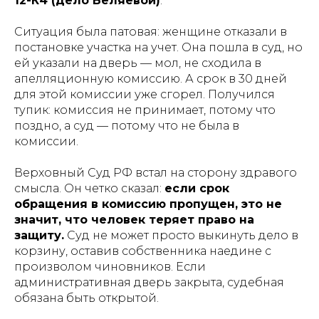
12-К4 (дело Беляевой)
.
Ситуация была патовая: женщине отказали в
постановке участка на учет. Она пошла в суд, но
ей указали на дверь — мол, не сходила в
апелляционную комиссию. А срок в 30 дней
для этой комиссии уже сгорел. Получился
тупик: комиссия не принимает, потому что
поздно, а суд — потому что не была в
комиссии.
Верховный Суд РФ встал на сторону здравого
смысла. Он четко сказал:
если срок
обращения в комиссию пропущен, это не
значит, что человек теряет право на
защиту.
Суд не может просто выкинуть дело в
корзину, оставив собственника наедине с
произволом чиновников. Если
административная дверь закрыта, судебная
обязана быть открытой.