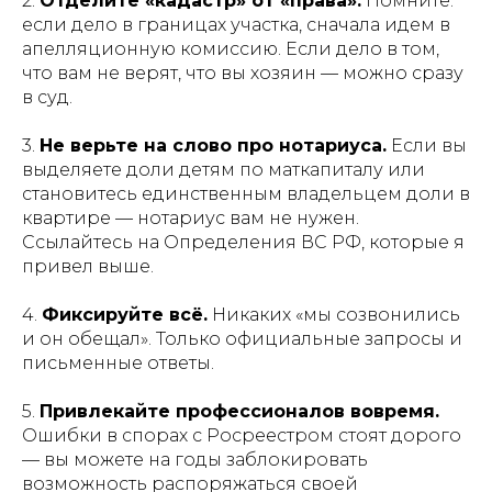
2.
Отделите «кадастр» от «права».
Помните:
если дело в границах участка, сначала идем в
апелляционную комиссию. Если дело в том,
что вам не верят, что вы хозяин — можно сразу
в суд.
3.
Не верьте на слово про нотариуса.
Если вы
выделяете доли детям по маткапиталу или
становитесь единственным владельцем доли в
квартире — нотариус вам не нужен.
Ссылайтесь на Определения ВС РФ, которые я
привел выше.
4.
Фиксируйте всё.
Никаких «мы созвонились
и он обещал». Только официальные запросы и
письменные ответы.
5.
Привлекайте профессионалов вовремя.
Ошибки в спорах с Росреестром стоят дорого
— вы можете на годы заблокировать
возможность распоряжаться своей