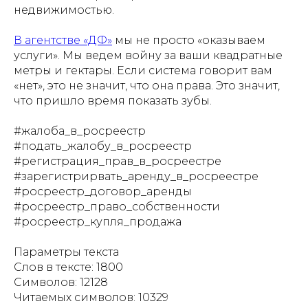
недвижимостью.
В агентстве «ДФ»
мы не просто «оказываем
услуги». Мы ведем войну за ваши квадратные
метры и гектары. Если система говорит вам
«нет», это не значит, что она права. Это значит,
что пришло время показать зубы.
#жалоба_в_росреестр
#подать_жалобу_в_росреестр
#регистрация_прав_в_росреестре
#зарегистрирвать_аренду_в_росреестре
#росреестр_договор_аренды
#росреестр_право_собственности
#росреестр_купля_продажа
Параметры текста
Слов в тексте: 1800
Символов: 12128
Читаемых символов: 10329