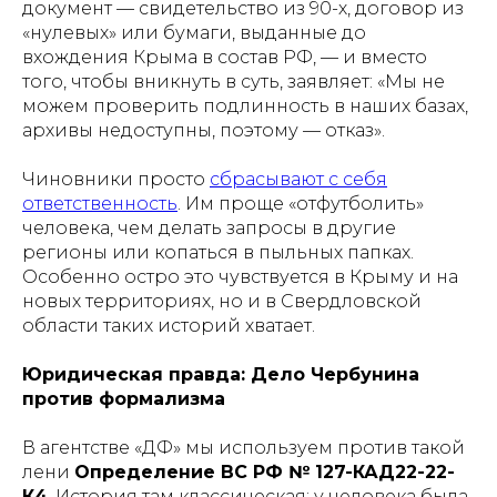
документ — свидетельство из 90-х, договор из
«нулевых» или бумаги, выданные до
вхождения Крыма в состав РФ, — и вместо
того, чтобы вникнуть в суть, заявляет: «Мы не
можем проверить подлинность в наших базах,
архивы недоступны, поэтому — отказ».
Чиновники просто
сбрасывают с себя
ответственность
. Им проще «отфутболить»
человека, чем делать запросы в другие
регионы или копаться в пыльных папках.
Особенно остро это чувствуется в Крыму и на
новых территориях, но и в Свердловской
области таких историй хватает.
Юридическая правда: Дело Чербунина
против формализма
В агентстве «ДФ» мы используем против такой
лени
Определение ВС РФ № 127-КАД22-22-
К4
. История там классическая: у человека была