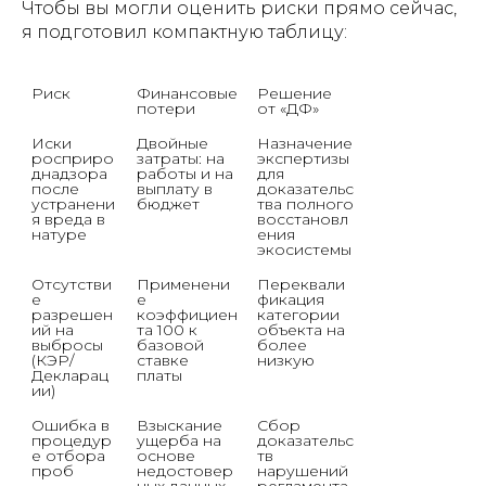
Чтобы вы могли оценить риски прямо сейчас,
я подготовил компактную таблицу:
Риск
Финансовые 
Решение 
потери
от «ДФ»
Иски 
Двойные 
Назначение 
росприро
затраты: на 
экспертизы 
днадзора 
работы и на 
для 
после 
выплату в 
доказательс
устранени
бюджет
тва полного 
я вреда в 
восстановл
натуре
ения 
экосистемы
Отсутстви
Применени
Переквали
е 
е 
фикация 
разрешен
коэффициен
категории 
ий на 
та 100 к 
объекта на 
выбросы 
базовой 
более 
(КЭР/
ставке 
низкую
Декларац
платы
ии)
Ошибка в 
Взыскание 
Сбор 
процедур
ущерба на 
доказательс
е отбора 
основе 
тв 
проб
недостовер
нарушений 