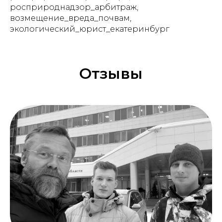
росприроднадзор_арбитраж,
возмещение_вреда_почвам,
экологический_юрист_екатеринбург
Отзывы