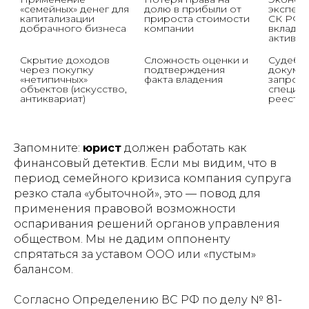
«семейных» денег для 
долю в прибыли от 
эксперти
капитализации 
прироста стоимости 
СК РФ д
добрачного бизнеса
компании
вклада с
активов
Скрытие доходов 
Сложность оценки и 
Судебна
через покупку 
подтверждения 
докумен
«нетипичных» 
факта владения
запросы
объектов (искусство, 
специал
антиквариат)
реестры
Запомните:
юрист
должен работать как
финансовый детектив. Если мы видим, что в
период семейного кризиса компания супруга
резко стала «убыточной», это — повод для
применения правовой возможности
оспаривания решений органов управления
обществом. Мы не дадим оппоненту
спрятаться за уставом ООО или «пустым»
балансом.
Согласно Определению ВС РФ по делу № 81-