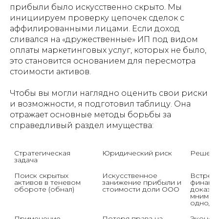
прибыли было искусственно скрыто. Мы
инициируем проверку цепочек сделок с
аффилированными лицами. Если доход
сливался на «дружественные» ИП под видом
оплаты маркетинговых услуг, которых не было,
это становится основанием для пересмотра
стоимости активов.
Чтобы вы могли наглядно оценить свои риски
и возможности, я подготовил таблицу. Она
отражает основные методы борьбы за
справедливый раздел имущества:
Стратегическая 
Юридический риск
Решени
задача
Поиск скрытых 
Искусственное 
Встречн
активов в теневом 
занижение прибыли и 
финансо
обороте (обнал)
стоимости доли ООО
доказыв
мнимост
однодн
Применение 
Потеря права на 
Экономи