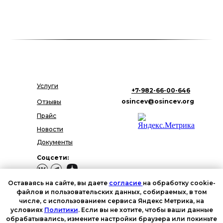
Услуги
+7-982-66-00-646
osincev@osincev.org
Отзывы
Прайс
Новости
Документы
Соцсети:
Оставаясь на сайте, вы даете
согласие
на обработку cookie-
файлов и пользовательских данных, собираемых, в том
числе, с использованием сервиса Яндекс Метрика, на
Политика в отношении
условиях
Политики
. Если вы не хотите, чтобы ваши данные
обработки персональных
данных
обрабатывались, измените настройки браузера или покиньте