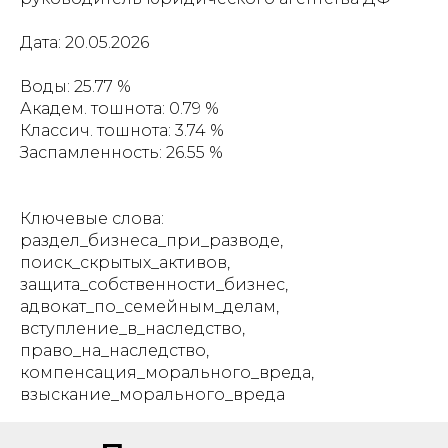
Дата: 20.05.2026
Воды: 25.77 %
Академ. тошнота: 0.79 %
Классич. тошнота: 3.74 %
Заспамленность: 26.55 %
Ключевые слова:
раздел_бизнеса_при_разводе,
поиск_скрытых_активов,
защита_собственности_бизнес,
адвокат_по_семейным_делам,
вступление_в_наследство,
право_на_наследство,
компенсация_морального_вреда,
взыскание_морального_вреда