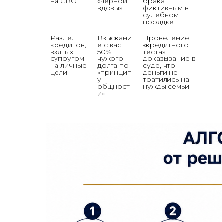
на СВО
«черной 
брака 
вдовы»
фиктивным в 
судебном 
порядке
Раздел 
Взыскани
Проведение 
кредитов, 
е с вас 
«кредитного 
взятых 
50% 
теста»: 
супругом 
чужого 
доказывание в 
на личные 
долга по 
суде, что 
цели
«принцип
деньги не 
у 
тратились на 
общност
и»