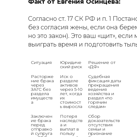
Факт от Евгения Осинцева:
Согласно ст. 17 СК РФ и п. 1 Пост
без согласия жены, если она бере
но это закон). Это ваш «щит», есл
выиграть время и подготовить тыл
Ситуация
Юридиче
Решение от 
ский риск
«ДФ»
Расторже
Иск о 
Судебная 
ние брака 
разделе 
фиксация даты 
через 
активов 
прекращения 
ЗАГС без 
через 5-10 
ведения 
раздела 
лет, когда 
хозяйства и 
имуществ
их 
раздел «по 
а
стоимост
горячим 
ь выросла
следам»
Заключен
Потеря 
Сбор 
ие брака 
наследств
доказательств 
перед 
а и 
отсутствия 
отправко
выплат в 
семьи и 
й супруга 
пользу 
признание 