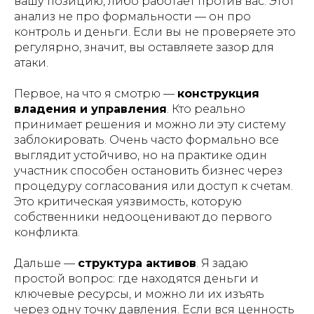
вашу позицию, либо работает против вас. Этот
анализ не про формальности — он про
контроль и деньги. Если вы не проверяете это
регулярно, значит, вы оставляете зазор для
атаки.
Первое, на что я смотрю —
конструкция
владения и управления
. Кто реально
принимает решения и можно ли эту систему
заблокировать. Очень часто формально все
выглядит устойчиво, но на практике один
участник способен остановить бизнес через
процедуру согласования или доступ к счетам.
Это критическая уязвимость, которую
собственники недооценивают до первого
конфликта.
Дальше —
структура активов
. Я задаю
простой вопрос: где находятся деньги и
ключевые ресурсы, и можно ли их изъять
через одну точку давления. Если вся ценность