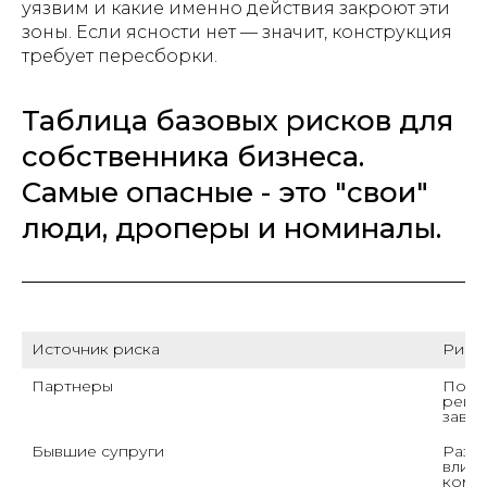
уязвим и какие именно действия закроют эти
зоны. Если ясности нет — значит, конструкция
требует пересборки.
Таблица базовых рисков для
собственника бизнеса.
Самые опасные - это "свои"
люди, дроперы и номиналы.
Источник риска
Риск
Партнеры
Потер
решен
завы
Бывшие супруги
Разде
влиян
комп