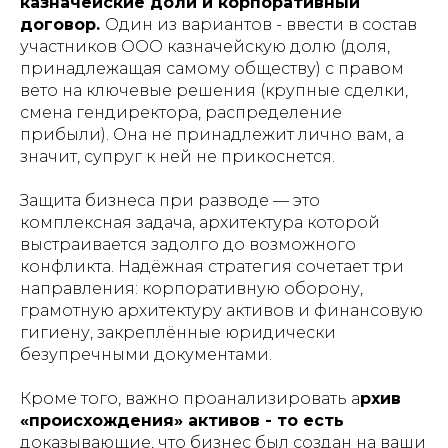
казначейские доли и корпоративный
договор.
Один из вариантов - ввести в состав
участников ООО казначейскую долю (доля,
принадлежащая самому обществу) с правом
вето на ключевые решения (крупные сделки,
смена гендиректора, распределение
прибыли). Она не принадлежит лично вам, а
значит, супруг к ней не прикоснется.
Защита бизнеса при разводе — это
комплексная задача, архитектура которой
выстраивается задолго до возможного
конфликта. Надёжная стратегия сочетает три
направления: корпоративную оборону,
грамотную архитектуру активов и финансовую
гигиену, закреплённые юридически
безупречными документами.
Кроме того, важно проанализировать а
рхив
«происхождения» активов - то есть
доказывающие, что бизнес был создан на ваши