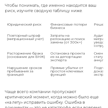
Чтобы понимать, где именно находится ваш
риск, изучите сводную таблицу ниже.
Юридический риск
Финансовые потери 
Решени
бизнеса
Повторный штраф 
Затраты на 
Аудит вс
(миграционный учет)
релокацию и поиск 
миграци
замены (от 300к+)
уведомл
сотруд
Расторжение брака 
Остановка проекта 
Смена п
(основание для ВНЖ)
из-за депортации 
статуса 
эксперта
аннули
Нарушение сроков 
Прямые убытки от 
Подгото
пребывания за 
простоя ключевых 
доказат
границей
функций
экстрен
Чаще всего компании пропускают
критический момент, когда можно было еще
«на лету» исправить ошибку. Ошибка в
документах — это не катастрофа, если вовремя