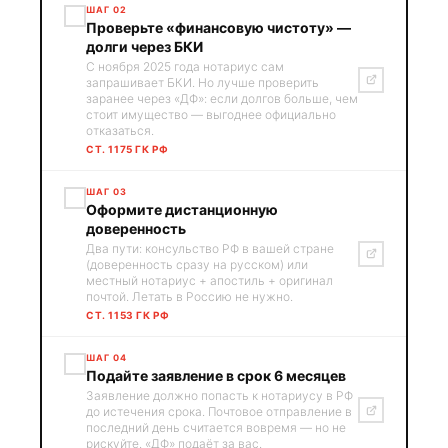
ШАГ 02
Проверьте «финансовую чистоту» —
долги через БКИ
С ноября 2025 года нотариус сам
запрашивает БКИ. Но лучше проверить
заранее через «ДФ»: если долгов больше, чем
стоит имущество — выгоднее официально
отказаться.
СТ. 1175 ГК РФ
ШАГ 03
Оформите дистанционную
доверенность
Два пути: консульство РФ в вашей стране
(доверенность сразу на русском) или
местный нотариус + апостиль + оригинал
почтой. Летать в Россию не нужно.
СТ. 1153 ГК РФ
ШАГ 04
Подайте заявление в срок 6 месяцев
Заявление должно попасть к нотариусу в РФ
до истечения срока. Почтовое отправление в
последний день считается вовремя — но не
рискуйте. «ДФ» подаёт за вас.