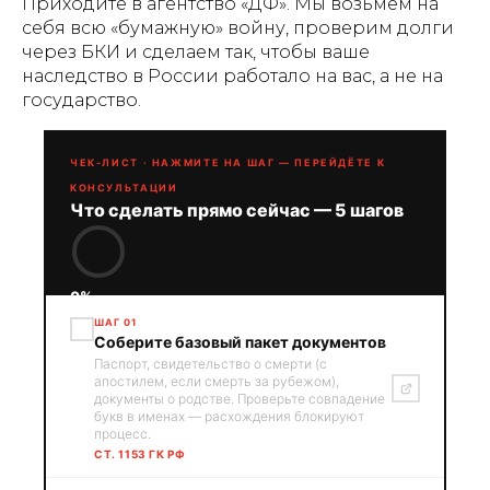
Приходите в агентство «ДФ». Мы возьмем на
себя всю «бумажную» войну, проверим долги
через БКИ и сделаем так, чтобы ваше
наследство в России работало на вас, а не на
государство.
ЧЕК-ЛИСТ · НАЖМИТЕ НА ШАГ — ПЕРЕЙДЁТЕ К
КОНСУЛЬТАЦИИ
Что сделать прямо сейчас — 5 шагов
0%
ШАГ 01
Соберите базовый пакет документов
Паспорт, свидетельство о смерти (с
апостилем, если смерть за рубежом),
документы о родстве. Проверьте совпадение
букв в именах — расхождения блокируют
процесс.
СТ. 1153 ГК РФ