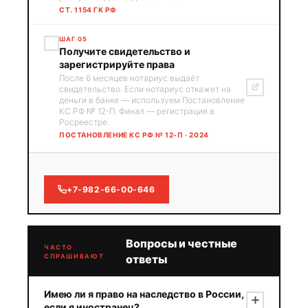
СТ. 1154 ГК РФ
ШАГ 05
Получите свидетельство и
зарегистрируйте права
После 6 месяцев нотариус выдаёт
свидетельство. Если нотариус откажет на
деньги в банке — используем Постановление
КС РФ № 12-П. Финал — регистрация в
Росреестре.
ПОСТАНОВЛЕНИЕ КС РФ № 12-П · 2024
+7-982-66-00-646
Вопросы и честные
ЧАСТО
СПРАШИВАЮТ
ответы
Имею ли я право на наследство в России,
если я иностранец?