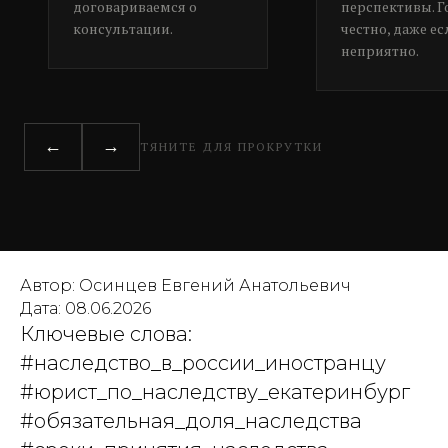
договариваемся о
перспективы. 
консультации.
честно, даже ес
неприятно.
←
→
ТЯНИТЕ ДЛЯ ПРОКРУТКИ
Автор: Осинцев Евгений Анатольевич
Дата: 08.06.2026
Ключевые слова:
#наследство_в_россии_иностранцу
#юрист_по_наследству_екатеринбург
#обязательная_доля_наследства