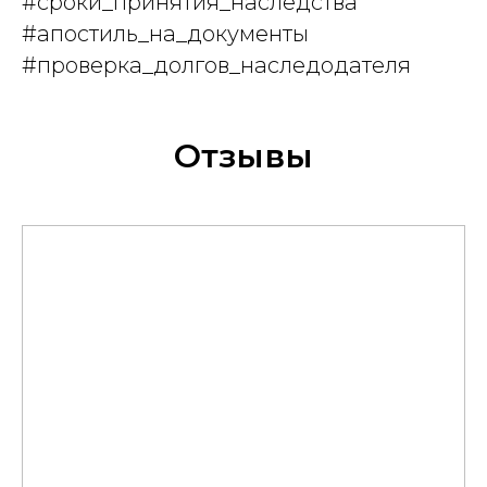
#сроки_принятия_наследства
#апостиль_на_документы
#проверка_долгов_наследодателя
Отзывы