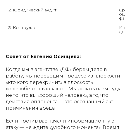
2. Юридический аудит
Сразу
оцено
факте
3. Контрудар
Иници
доказ
Совет от Евгения Осинцева:
Когда мы в агентстве «ДФ» берем дело в
работу, мы переводим процесс из плоскости
«кто кого перекричит» в плоскость
железобетонных фактов. Мы доказываем суду
не то, что вы «хороший человек», а то, что
действия оппонента — это осознанный акт
причинения вреда.
Если против вас начали информационную
атаку — не ждите «удобного момента». Время