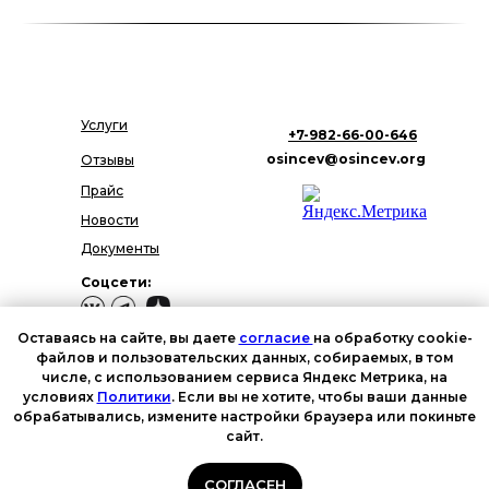
Услуги
+7-982-66-00-646
osincev@osincev.org
Отзывы
Прайс
Новости
Документы
Соцсети:
Оставаясь на сайте, вы даете
согласие
на обработку cookie-
файлов и пользовательских данных, собираемых, в том
числе, с использованием сервиса Яндекс Метрика, на
Политика в отношении
условиях
Политики
. Если вы не хотите, чтобы ваши данные
обработки персональных
данных
обрабатывались, измените настройки браузера или покиньте
Реестр процессов
сайт.
обработки персональных
данных
СОГЛАСЕН
Политика обработки персональных