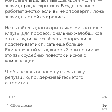
контрагенты делают выводы: «Если молчит —
значит, правда скрывает». В суде правило
работает жестко: если вы не опровергли ложь,
значит, вы с ней смирились.
Не пытайтесь «договориться» с тем, кто пишет
кляузы. Для профессиональных жалобщиков
это выглядит как слабость, которая лишь
подстегивает их писать еще больше.
Единственный язык, который они понимают —
это язык судебных повесток и исков о
компенсации.
Чтобы не дать оппоненту сжечь вашу
репутацию, придерживайтесь этого
алгоритма:
Шаг
Что д
1. Сбор досье
Фикс
все о