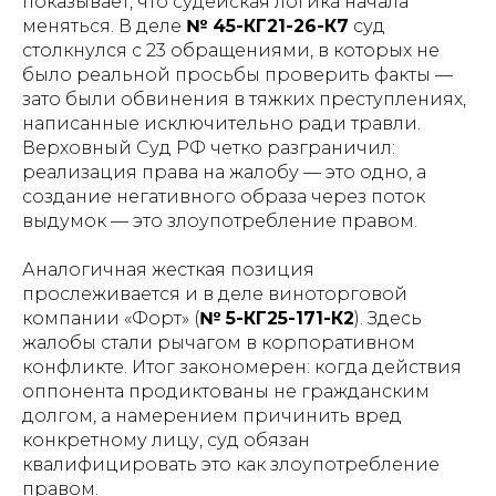
показывает, что судейская логика начала
меняться. В деле
№ 45-КГ21-26-К7
суд
столкнулся с 23 обращениями, в которых не
было реальной просьбы проверить факты —
зато были обвинения в тяжких преступлениях,
написанные исключительно ради травли.
Верховный Суд РФ четко разграничил:
реализация права на жалобу — это одно, а
создание негативного образа через поток
выдумок — это злоупотребление правом.
Аналогичная жесткая позиция
прослеживается и в деле виноторговой
компании «Форт» (
№ 5-КГ25-171-К2
). Здесь
жалобы стали рычагом в корпоративном
конфликте. Итог закономерен: когда действия
оппонента продиктованы не гражданским
долгом, а намерением причинить вред
конкретному лицу, суд обязан
квалифицировать это как злоупотребление
правом.