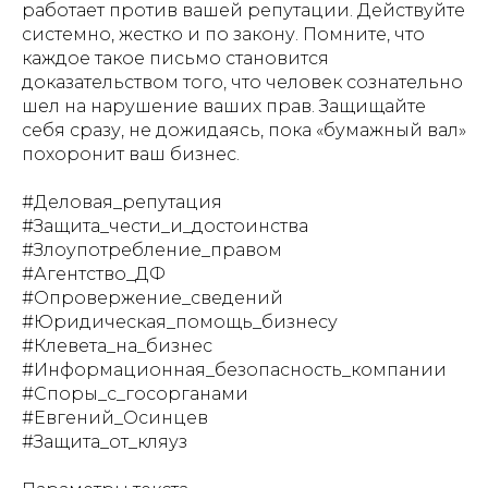
работает против вашей репутации. Действуйте
системно, жестко и по закону. Помните, что
каждое такое письмо становится
доказательством того, что человек сознательно
шел на нарушение ваших прав. Защищайте
себя сразу, не дожидаясь, пока «бумажный вал»
похоронит ваш бизнес.
#Деловая_репутация
#Защита_чести_и_достоинства
#Злоупотребление_правом
#Агентство_ДФ
#Опровержение_сведений
#Юридическая_помощь_бизнесу
#Клевета_на_бизнес
#Информационная_безопасность_компании
#Споры_с_госорганами
#Евгений_Осинцев
#Защита_от_кляуз