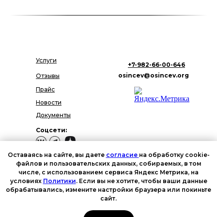
Услуги
+7-982-66-00-646
osincev@osincev.org
Отзывы
Прайс
Новости
Документы
Соцсети:
Оставаясь на сайте, вы даете
согласие
на обработку cookie-
файлов и пользовательских данных, собираемых, в том
числе, с использованием сервиса Яндекс Метрика, на
Политика в отношении
условиях
Политики
. Если вы не хотите, чтобы ваши данные
обработки персональных
данных
обрабатывались, измените настройки браузера или покиньте
Реестр процессов
сайт.
обработки персональных
данных